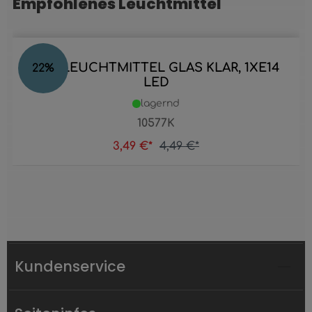
Empfohlenes Leuchtmittel
LED LEUCHTMITTEL GLAS KLAR, 1XE14
22
%
LED
lagernd
10577K
3,49 €*
4,49 €*
Kundenservice