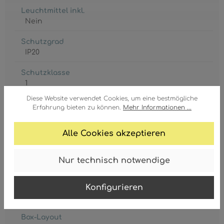
Leuchtmittel inkl.
Nein
Schutzgrad
IP20
Schutzklasse
1
Diese Website verwendet Cookies, um eine bestmögliche
Spannung
Erfahrung bieten zu können.
Mehr Informationen ...
230 Volt
Alle Cookies akzeptieren
Nur technisch notwendige
Gebrauchsanweisung
Konfigurieren
Download
Box-Layout