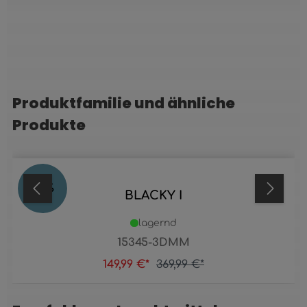
Produktfamilie und ähnliche
Produktgalerie überspringen
Produkte
59
%
BLACKY I
lagernd
15345-3DMM
149,99 €*
369,99 €*
Produktgalerie überspringen