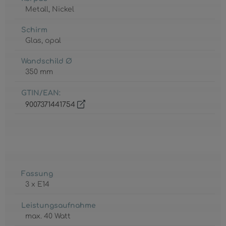
Metall
, Nickel
Schirm
Glas
, opal
Wandschild Ø
350 mm
GTIN/EAN:
9007371441754
Fassung
3 x E14
Leistungsaufnahme
max. 40 Watt