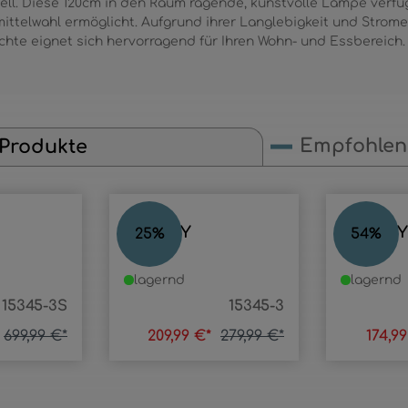
ell. Diese 120cm in den Raum ragende, kunstvolle Lampe verfü
htmittelwahl ermöglicht. Aufgrund ihrer Langlebigkeit und Stro
chte eignet sich hervorragend für Ihren Wohn- und Essbereich.
Empfohlene
 Produkte
BLACKY
BLACK
25
%
54
%
lagernd
lagernd
15345-3S
15345-3
699,99 €*
209,99 €*
279,99 €*
174,9