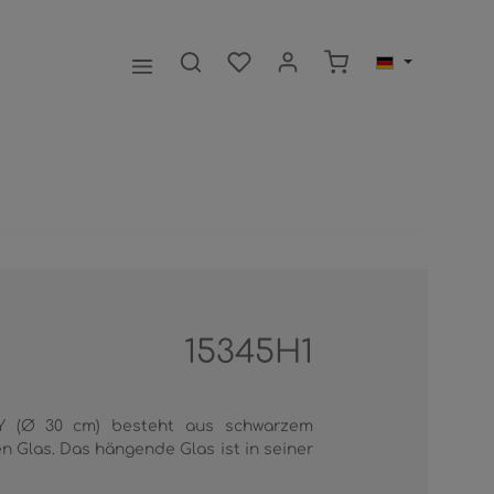
Warenkorb enthält 0
15345H1
Y (Ø 30 cm) besteht aus schwarzem
n Glas. Das hängende Glas ist in seiner