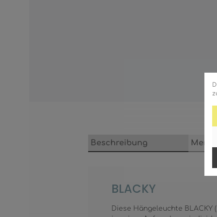
D
z
Beschreibung
Merkm
BLACKY
Diese Hängeleuchte BLACKY (Ø