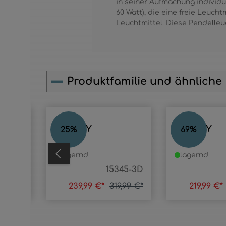
in seiner Aufmachung individu
60 Watt), die eine freie Leuc
Leuchtmittel. Diese Pendelleu
Produktfamilie und ähnliche
Produktgalerie überspringen
BLACKY
BLACKY
25
%
69
%
lagernd
lagernd
345-6D
15345-3D
,99 €*
239,99 €*
319,99 €*
219,99 €*