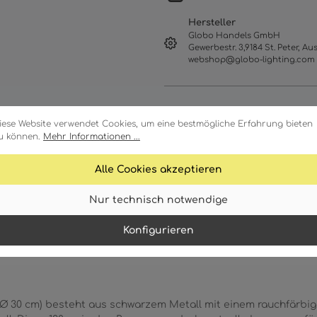
Hersteller
Globo Handels GmbH
Gewerbestr. 3,9184 St. Peter, Aus
webshop@globo-lighting.com
iese Website verwendet Cookies, um eine bestmögliche Erfahrung bieten
u können.
Mehr Informationen ...
Alle Cookies akzeptieren
Nur technisch notwendige
ale
Technische Daten
Download
Konfigurieren
 30 cm) besteht aus schwarzem Metall mit einem rauchfärbig