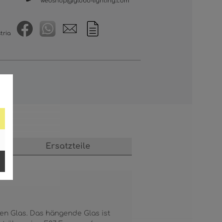
webshop@globo-lighting.com
tria
s
Ersatzteile
en Glas. Das hängende Glas ist