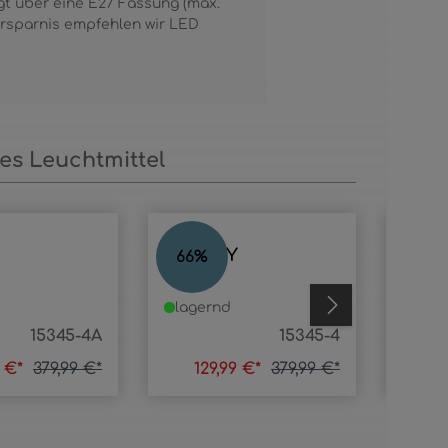
gt über eine E27 Fassung (max.
mersparnis empfehlen wir LED
s Leuchtmittel
Y
BLACKY
BLA
66
%
40
%
lagernd
lage
15345-4A
15345-4
9 €*
379,99 €*
129,99 €*
379,99 €*
31