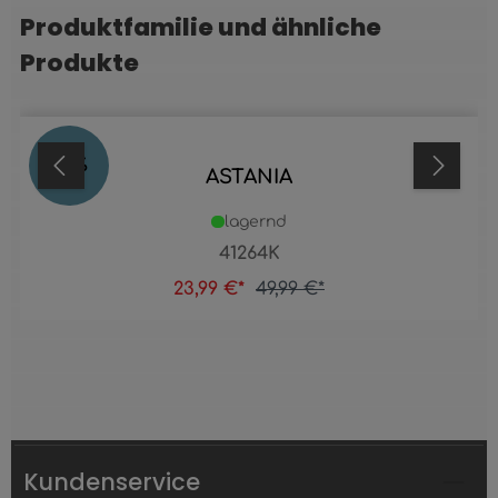
Produktfamilie und ähnliche
Produktgalerie überspringen
Produkte
52
%
ASTANIA
lagernd
41264K
23,99 €*
49,99 €*
Kundenservice