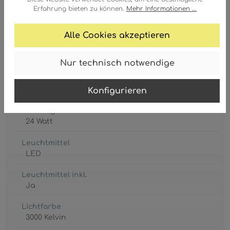
9007371516636
Erfahrung bieten zu können.
Mehr Informationen ...
Alle Cookies akzeptieren
Nur technisch notwendige
Lebensdauer
20000 h
Konfigurieren
Leistungsaufnahme
24 Watt
Leuchtmittel
LED
Leuchtmittel inkl.
Ja
Lichtfarbe
3000 Kelvin