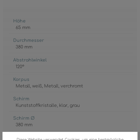
Höhe
65 mm
Durchmesser
380 mm
Abstrahlwinkel
120°
Korpus
Metall
, weiß
, Metall
, verchromt
Schirm
Kunststoffkristalle
, klar
, grau
Schirm Ø
380 mm
GTIN/EAN:
Diese Website verwendet Cookies, um eine bestmögliche