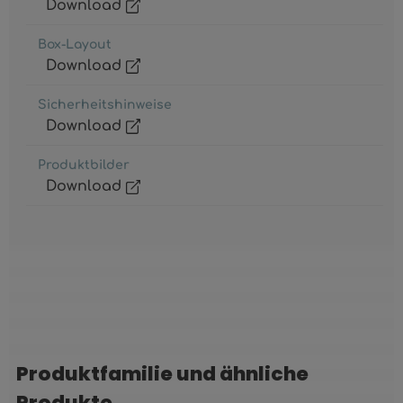
Download
Box-Layout
Download
Sicherheitshinweise
Download
Produktbilder
Download
Produktfamilie und ähnliche
Produktgalerie überspringen
Produkte