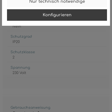
Nur technisch notwendige
Leistungsaufnahme
max. 60 Watt
Konfigurieren
Leuchtmittel inkl.
Nein
Schutzgrad
IP20
Schutzklasse
2
Spannung
230 Volt
Gebrauchsanweisung