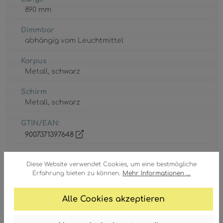
890 mm
Dimmbar
abhängig vom Leuchtmittel
Korpus
Metall
, schwarz
Schirm
Metall
, schwarz
GTIN/EAN:
9007371397648
Diese Website verwendet Cookies, um eine bestmögliche
Erfahrung bieten zu können.
Mehr Informationen ...
Alle Cookies akzeptieren
Fassung
5 x E27