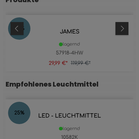
75
%
JAMES
lagernd
57918-4HW
29,99 €*
119,99 €*
Empfohlenes Leuchtmittel
Produktgalerie überspringen
25
%
LED - LEUCHTMITTEL
lagernd
10582K