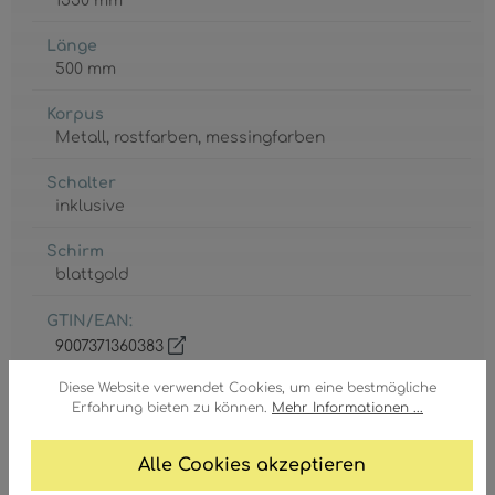
1550 mm
Länge
500 mm
Korpus
Metall
, rostfarben
, messingfarben
Schalter
inklusive
Schirm
blattgold
GTIN/EAN:
9007371360383
Diese Website verwendet Cookies, um eine bestmögliche
Erfahrung bieten zu können.
Mehr Informationen ...
Alle Cookies akzeptieren