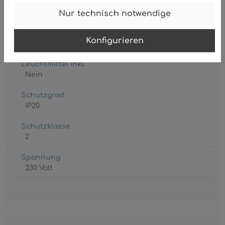
Fassung
E27
Nur technisch notwendige
Leistungsaufnahme
Konfigurieren
max. 40 Watt
Leuchtmittel inkl.
Nein
Schutzgrad
IP20
Schutzklasse
2
Spannung
230 Volt