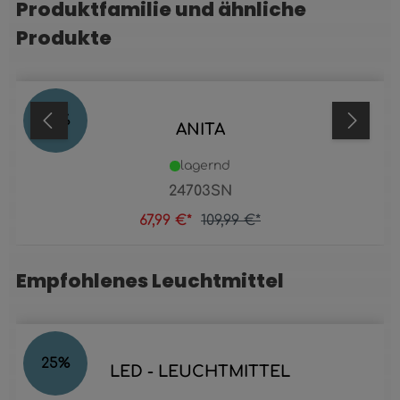
Produktfamilie und ähnliche
Produktgalerie überspringen
Produkte
38
%
ANITA
lagernd
24703SN
67,99 €*
109,99 €*
Empfohlenes Leuchtmittel
Produktgalerie überspringen
25
%
LED - LEUCHTMITTEL