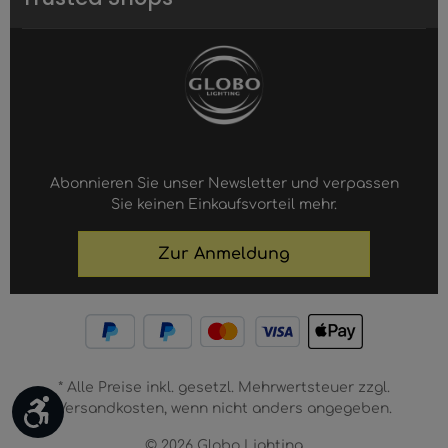
Abonnieren Sie unser Newsletter und verpassen
Sie keinen Einkaufsvorteil mehr.
Zur Anmeldung
* Alle Preise inkl. gesetzl. Mehrwertsteuer zzgl.
Werkzeugleiste anzeigen
Versandkosten, wenn nicht anders angegeben.
© 2026 Globo Lighting