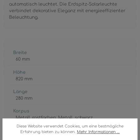
automatisch leuchtet. Die Erdspitz-Solarleuchte
verbindet dekorative Eleganz mit energieeffizienter
Beleuchtung.
Breite
60 mm
Höhe
820 mm
Länge
280 mm
Korpus
Metall
, rostfarben
, Metall
, schwarz
Diese Website verwendet Cookies, um eine bestmögliche
Schalter
Erfahrung bieten zu können.
Mehr Informationen ...
inklusive