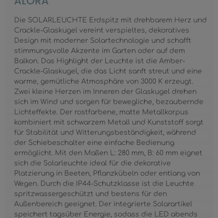
ALORA
Die SOLARLEUCHTE Erdspitz mit drehbarem Herz und
Crackle-Glaskugel vereint verspieltes, dekoratives
Design mit moderner Solartechnologie und schafft
stimmungsvolle Akzente im Garten oder auf dem
Balkon. Das Highlight der Leuchte ist die Amber-
Crackle-Glaskugel, die das Licht sanft streut und eine
warme, gemütliche Atmosphäre von 3000 K erzeugt.
Zwei kleine Herzen im Inneren der Glaskugel drehen
sich im Wind und sorgen für bewegliche, bezaubernde
Lichteffekte. Der rostfarbene, matte Metallkorpus
kombiniert mit schwarzem Metall und Kunststoff sorgt
für Stabilität und Witterungsbeständigkeit, während
der Schiebeschalter eine einfache Bedienung
ermöglicht. Mit den Maßen L: 280 mm, B: 60 mm eignet
sich die Solarleuchte ideal für die dekorative
Platzierung in Beeten, Pflanzkübeln oder entlang von
Wegen. Durch die IP44-Schutzklasse ist die Leuchte
spritzwassergeschützt und bestens für den
Außenbereich geeignet. Der integrierte Solarartikel
speichert tagsüber Energie, sodass die LED abends