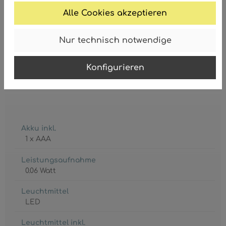
Alle Cookies akzeptieren
Schirm
Glaskugel
, amber
Nur technisch notwendige
GTIN/EAN:
9007371589241
Konfigurieren
Akku inkl.
1 x AAA
Leistungsaufnahme
0.06 Watt
Leuchtmittel
LED
Leuchtmittel inkl.