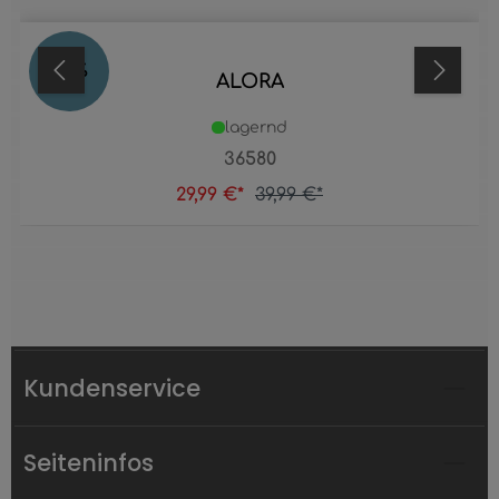
25
%
ALORA
lagernd
36580
29,99 €*
39,99 €*
Kundenservice
Seiteninfos