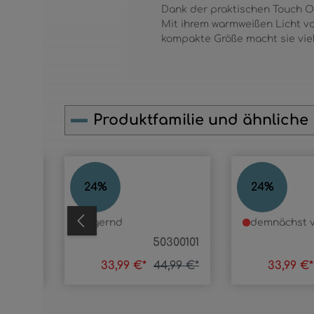
Dank der praktischen Touch On/
Mit ihrem warmweißen Licht vo
kompakte Größe macht sie viel
Produktfamilie und ähnliche
Produktgalerie überspringen
ALISA
ALISA
24
%
24
%
lagernd
demnächst v
530108
50300101
,99 €*
33,99 €*
44,99 €*
33,99 €