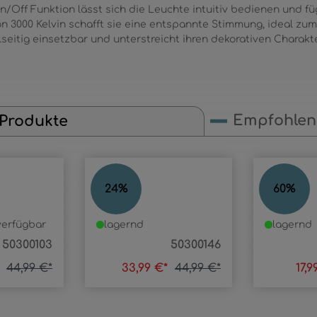
Off Funktion lässt sich die Leuchte intuitiv bedienen und fügt
n 3000 Kelvin schafft sie eine entspannte Stimmung, ideal zu
seitig einsetzbar und unterstreicht ihren dekorativen Charakt
Empfohlene
 Produkte
ALISA
ALISA
24
%
60
%
erfügbar
lagernd
lagernd
50300103
50300146
*
44,99 €*
33,99 €*
44,99 €*
17,