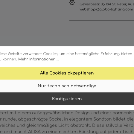
Gewerbestr. 3,9184 St. Peter, Aus
webshop@globo-lighting.com
iese Website verwendet Cookies, um eine bestmögliche Erfahrung bieten
u können.
Mehr Informationen ...
Merkmale
Technische Daten
Alle Cookies akzeptieren
Nur technisch notwendige
Konfigurieren
stert mit einem außergewöhnlichen Design und einer harmonis
runde, abgeschrägte Sockel in elegantem Sandton bildet die 
weiches und gleichmäßiges Licht abstrahlt. Diese stilvolle Ver
e und macht ALISA zu einem echten Blickfang auf jedem Tisch