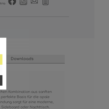
tria
Downloads
chen Kombination aus sanften
perfekte Basis für die opale
bindung sorgt für eine moderne,
, Sideboard oder Nachttisch.