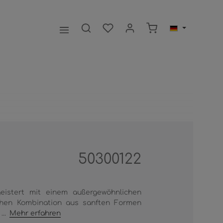
Warenkorb enthält 0
50300122
eistert mit einem außergewöhnlichen
chen Kombination aus sanften Formen
...
Mehr erfahren