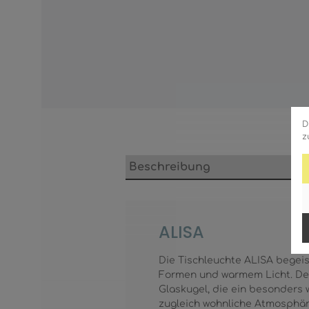
D
z
Beschreibung
ALISA
Die Tischleuchte ALISA begei
Formen und warmem Licht. Der 
Glaskugel, die ein besonders 
zugleich wohnliche Atmosphär