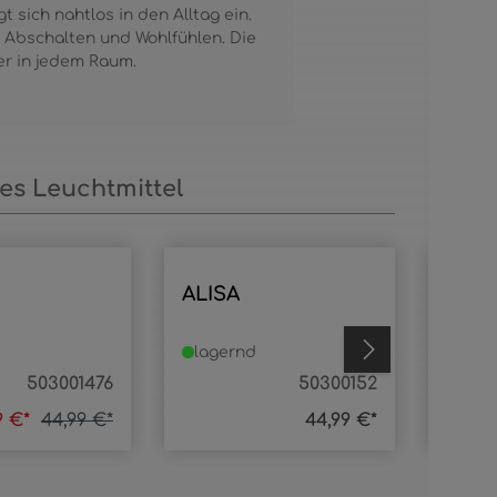
 sich nahtlos in den Alltag ein.
m Abschalten und Wohlfühlen. Die
er in jedem Raum.
s Leuchtmittel
ALISA
BER
53
%
lagernd
lage
503001476
50300152
99 €*
44,99 €*
44,99 €*