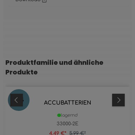
Produktfamilie und ähnliche
Produktgalerie überspringen
Produkte
25
%
ACCUBATTERIEN
lagernd
33000-2E
4,49 €*
5,99 €*