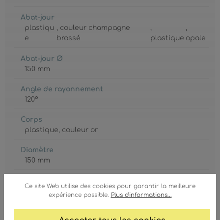
Abat-jour
plastiqu
, couleur champagne
,
,
e
brossé
plastique
opale
Abat-jour Ø
150 mm
Angle de rayonnement
120°
Corps
plastique
, couleur or
Diamètre
150 mm
GTIN/EAN :
Ce site Web utilise des cookies pour garantir la meilleure
9007371528868
expérience possible.
Plus d'informations...