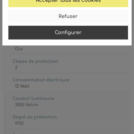
Accepter tous les cookies
Refuser
Ampoule
LED
Configurer
Ampoule inclue
Oui
Classe de protection
2
Consommation électrique
12 Watt
Couleur lumineuse
3000 Kelvin
Degré de protection
IP20