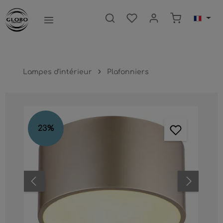
ntenu principal
Le panier c
Lampes d'intérieur
Plafonniers
Ignorer la galerie d'images
23
%