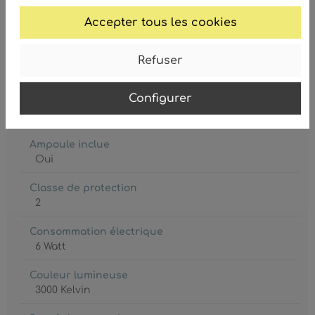
9007371575862
Accepter tous les cookies
Refuser
Configurer
Ampoule
LED
Ampoule inclue
Oui
Classe de protection
2
Consommation électrique
6 Watt
Couleur lumineuse
3000 Kelvin