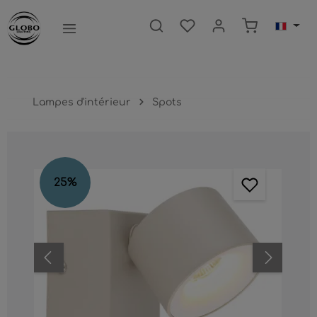
ntenu principal
Le panier c
Lampes d'intérieur
Spots
Ignorer la galerie d'images
25
%