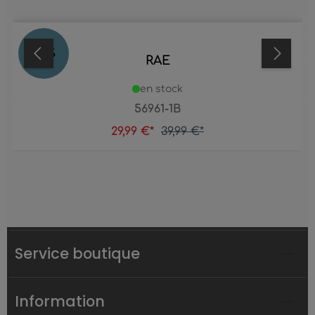
25
%
RAE
en stock
56961-1B
29,99 €*
39,99 €*
Service boutique
Information