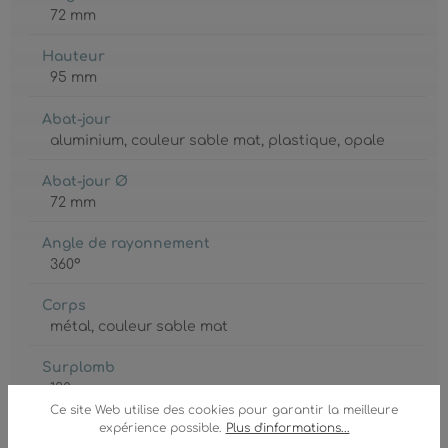
72 mm
Hauteur
95 mm
Abat-jour
aluminium
, couleur sable mat
, plastique
, opale
Abat-jour Ø
72 mm
Angle de rayonnement
360°
Corps
métal
, couleur sable mat
Surplomb
130 mm
Ce site Web utilise des cookies pour garantir la meilleure
expérience possible.
Plus d'informations...
GTIN/EAN :