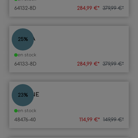
64132-8D
284,99 €*
379,99 €*
DANNA
25
%
en stock
64133-8D
284,99 €*
379,99 €*
LORAINE
23
%
en stock
48476-40
114,99 €*
149,99 €*