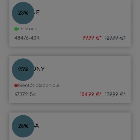
LORAINE
23
%
en stock
48476-40R
99,99 €*
129,99 €*
ANTHONY
25
%
bientôt disponible
67372-54
104,99 €*
139,99 €*
ODESSA
25
%