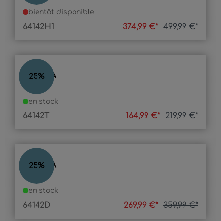
bientôt disponible
64142H1
374,99 €*
499,99 €*
GLORIA
25
%
en stock
64142T
164,99 €*
219,99 €*
GLORIA
25
%
en stock
64142D
269,99 €*
359,99 €*