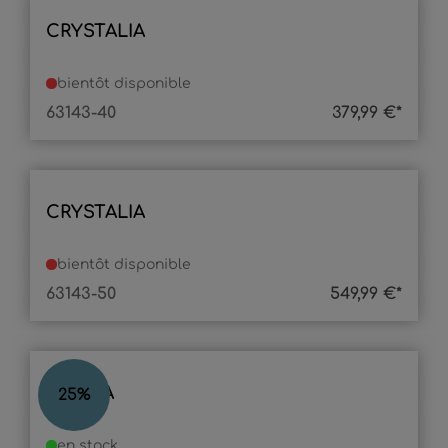
CRYSTALIA
bientôt disponible
63143-40
379,99 €*
CRYSTALIA
bientôt disponible
63143-50
549,99 €*
DANNA
25
%
en stock