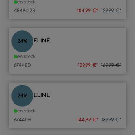
en stock
48494-28
104,99 €*
139,99 €*
EVANGELINE
24
%
en stock
67440D
129,99 €*
169,99 €*
EVANGELINE
24
%
en stock
67440H
144,99 €*
189,99 €*