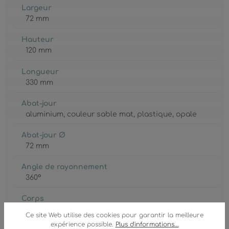
Largeur
72 mm
Hauteur
120 mm
Longueur
330 mm
Abat-jour
aluminium
, couleur sable mat
, plastique
, opale
Abat-jour Ø
72 mm
Angle de rayonnement
360°
Corps
métal
, couleur sable mat
Ce site Web utilise des cookies pour garantir la meilleure
expérience possible.
Plus d'informations...