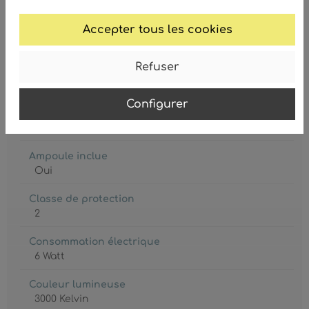
GTIN/EAN :
9007371566877
Accepter tous les cookies
Refuser
Configurer
Ampoule
LED
Ampoule inclue
Oui
Classe de protection
2
Consommation électrique
6 Watt
Couleur lumineuse
3000 Kelvin