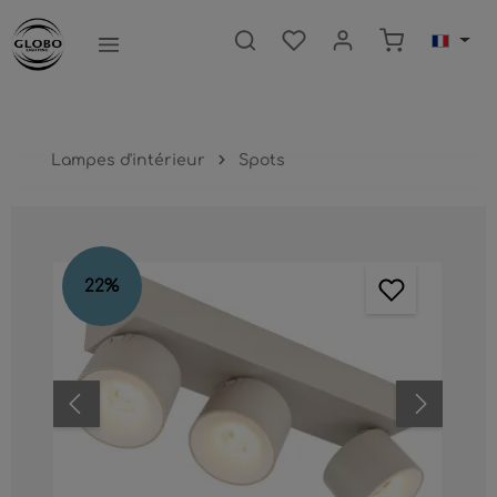
ntenu principal
Le panier c
Lampes d'intérieur
Spots
Ignorer la galerie d'images
22
%