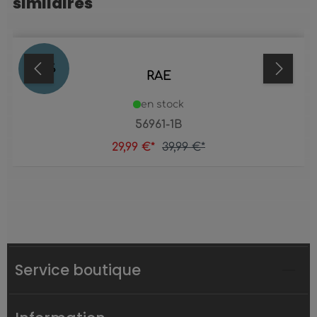
similaires
25
%
RAE
en stock
56961-1B
29,99 €*
39,99 €*
Service boutique