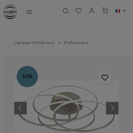
ntenu principal
Le panier c
Lampes d'intérieur
Plafonniers
Ignorer la galerie d'images
53
%