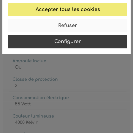
9007371525485
Accepter tous les cookies
Refuser
Configurer
Ampoule
LED
Ampoule inclue
Oui
Classe de protection
2
Consommation électrique
55 Watt
Couleur lumineuse
4000 Kelvin