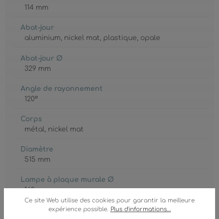
114 mm
Abat-jour
aluminium
, nickel mat
, plastique
, opale
Abat-jour Ø
329 mm
Angle de rayonnement
120°
Corps
métal
, nickel mat
Diamètre
515 mm
Lampe à plaque murale Ø
160 mm
Ce site Web utilise des cookies pour garantir la meilleure
expérience possible.
Plus d'informations...
GTIN/EAN :