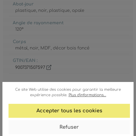
Abat-jour
plastique
, noir
, plastique
, opale
Angle de rayonnement
120°
Corps
métal
, noir
, MDF
, décor bois foncé
GTIN/EAN :
9007371507597
Ce site Web utilise des cookies pour garantir la meilleure
expérience possible.
Plus d'informations...
Ampoule
Accepter tous les cookies
LED
Refuser
Ampoule inclue
Oui