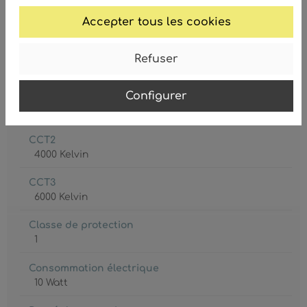
Ampoule
Accepter tous les cookies
LED
Ampoule inclue
Refuser
Oui
Configurer
CCT1
3000 Kelvin
CCT2
4000 Kelvin
CCT3
6000 Kelvin
Classe de protection
1
Consommation électrique
10 Watt