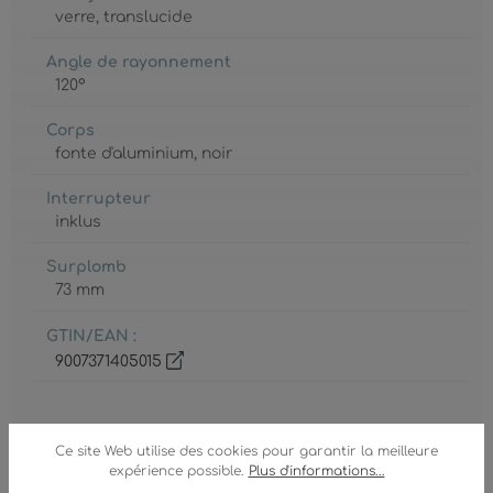
verre
, translucide
Angle de rayonnement
120°
Corps
fonte d'aluminium
, noir
Interrupteur
inklus
Surplomb
73 mm
GTIN/EAN :
9007371405015
Ce site Web utilise des cookies pour garantir la meilleure
expérience possible.
Plus d'informations...