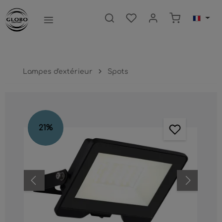
ntenu principal
Le panier c
Lampes d'extérieur
Spots
Ignorer la galerie d'images
21
%