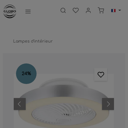
ntenu principal
Le panier c
Lampes d'intérieur
Ignorer la galerie d'images
24
%