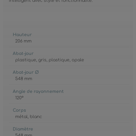
intelligent avec style et fonctionnalité.
Hauteur
206 mm
Abat-jour
plastique
, gris
, plastique
, opale
Abat-jour Ø
548 mm
Angle de rayonnement
120°
Corps
métal
, blanc
Diamètre
548 mm