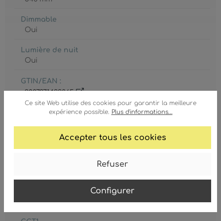
Dimmable
Oui
Lumière de nuit
Oui
GTIN/EAN :
9007371433865
Ce site Web utilise des cookies pour garantir la meilleure
expérience possible.
Plus d'informations...
Accepter tous les cookies
Ampoule
Refuser
LED
Configurer
Ampoule inclue
Oui