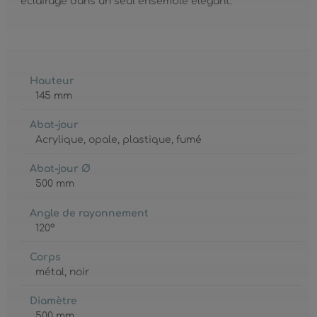
éclairage dans un seul ensemble élégant.
Hauteur
145 mm
Abat-jour
Acrylique
, opale
, plastique
, fumé
Abat-jour Ø
500 mm
Angle de rayonnement
120°
Corps
métal
, noir
Diamètre
500 mm