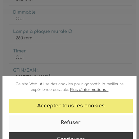
Dimmable
Oui
Lampe à plaque murale Ø
260 mm
Timer
Oui
GTIN/EAN :
9007371436101
Ce site Web utilise des cookies pour garantir la meilleure
expérience possible.
Plus d'informations...
Accepter tous les cookies
Ampoule
Refuser
LED