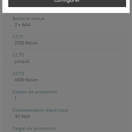
Configurer
Ampoule inclue
Oui
Batterie inclue
2 x AAA
CCT1
2700 Kelvin
CCT2
jusqu'à
CCT3
6500 Kelvin
Classe de protection
1
Consommation électrique
40 Watt
Degré de protection