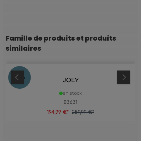
Famille de produits et produits
Ignorer la galerie de produits
similaires
25
%
JOEY
en stock
03631
194,99 €*
259,99 €*