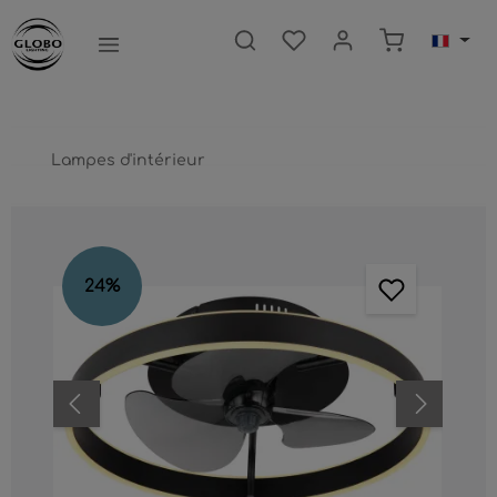
ntenu principal
Le panier c
Lampes d'intérieur
Ignorer la galerie d'images
24
%