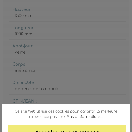
Hauteur
1500 mm
Longueur
1000 mm
Abat-jour
verre
Corps
métal
, noir
Dimmable
dépend de l'ampoule
GTIN/EAN :
9007371458868
Ce site Web utilise des cookies pour garantir la meilleure
expérience possible.
Plus d'informations...
Accepter tous les cookies