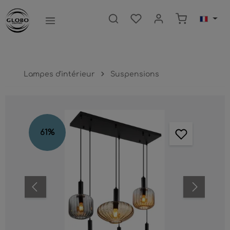
ntenu principal
Le panier c
Lampes d'intérieur
Suspensions
Ignorer la galerie d'images
61
%