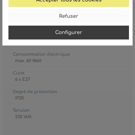
Refuser
Ampoule inclue
Non
Configurer
Classe de protection
1
Consommation électrique
max. 60 Watt
Culot
6 x E27
Degré de protection
IP20
Tension
230 Volt