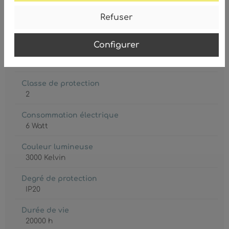
Refuser
Ampoule
LED
Configurer
Ampoule inclue
Oui
Classe de protection
2
Consommation électrique
6 Watt
Couleur lumineuse
3000 Kelvin
Degré de protection
IP20
Durée de vie
20000 h