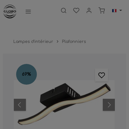
ntenu principal
Le panier c
Lampes d'intérieur
Plafonniers
Ignorer la galerie d'images
69
%