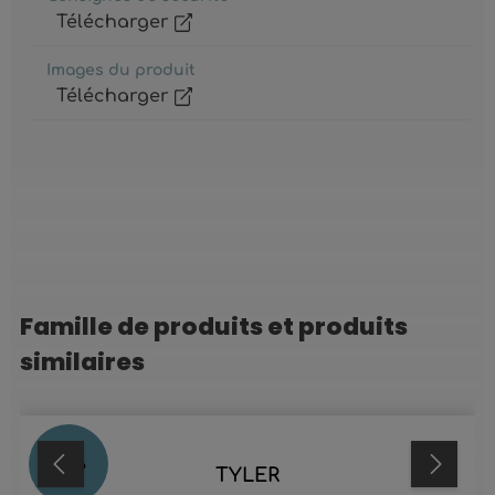
Télécharger
Images du produit
Télécharger
Famille de produits et produits
Ignorer la galerie de produits
similaires
70
%
TYLER