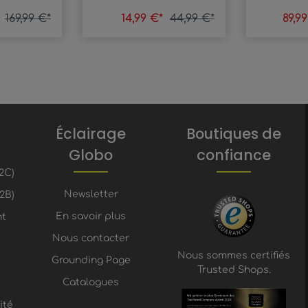
*
169,99 €*
14,99 €*
44,99 €*
89,9
Éclairage
Boutiques de
Globo
confiance
2C)
Newsletter
2B)
En savoir plus
nt
Nous contacter
Nous sommes certifiés
Grounding Page
Trusted Shops.
Catalogues
ité