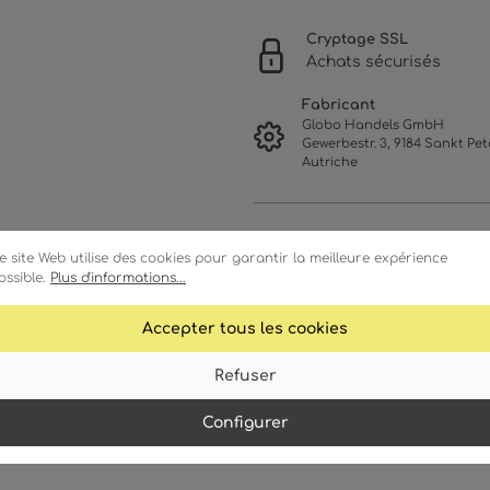
Cryptage SSL
Achats sécurisés
Fabricant
Globo Handels GmbH
Gewerbestr. 3, 9184 Sankt Pete
Autriche
e site Web utilise des cookies pour garantir la meilleure expérience
ossible.
Plus d'informations...
Accepter tous les cookies
Refuser
ractéristiques
Détails techniques
Configurer