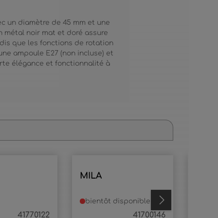
ec un diamètre de 45 mm et une
n métal noir mat et doré assure
andis que les fonctions de rotation
 une ampoule E27 (non incluse) et
rte élégance et fonctionnalité à
MILA
JORI
bientôt disponible
en s
41770122
41700146