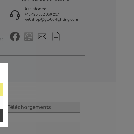
Assistance
+43 425 332 050 237
webshop@globo-lighting.com
r,
Téléchargements