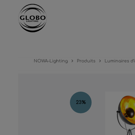
cipal
Passer à la navigation principale
NOWA-Lighting
Produits
Luminaires d'
Ignorer la galerie d'images
23
%