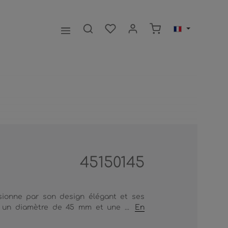
Le panier contient 0
45150145
ionne par son design élégant et ses
c un diamètre de 45 mm et une ...
En