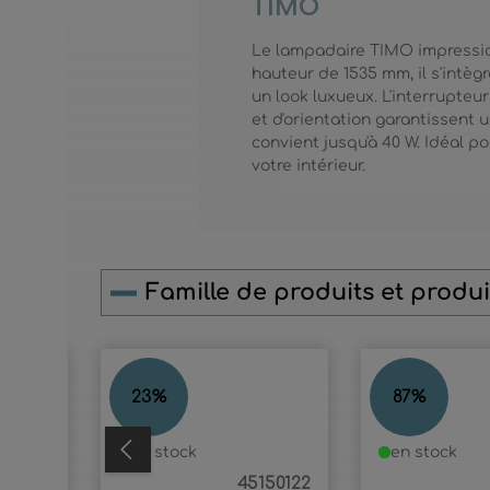
TIMO
Le lampadaire TIMO impressio
hauteur de 1535 mm, il s'intè
un look luxueux. L'interrupteur
et d'orientation garantissent 
convient jusqu'à 40 W. Idéal p
votre intérieur.
Famille de produits et produit
Ignorer la galerie de produits
TIMO
TIMO
23
%
87
%
en stock
en stock
100146
45150122