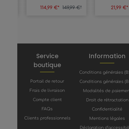
9,99 €*
114,99 €*
149,99 €*
21,99 €
Service
Information
boutique
Conditions générales (B
Portail de retour
Conditions générales (B
Frais de livraison
Modalités de paieme
Compte client
Droit de rétractation
FAQs
Confidentialité
Clients professionnels
Mentions légales
Déclaration d’accessibil