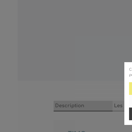
C
p
Description
Les ca