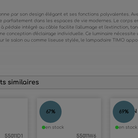
nne par son design élégant et ses fonctions polyvalentes. Av
gre parfaitement dans les espaces de vie modernes. Le corps e
 à pédale intégré au câble facilite l'allumage et l'extinction, t
une conception d'éclairage individuelle. Ce luminaire nécessite
our le salon ou comme liseuse stylée, le lampadaire TIMO appo
s similaires
TIMO
MERLIN
67
%
69
%
en stock
en stock
55011D1
55011W6