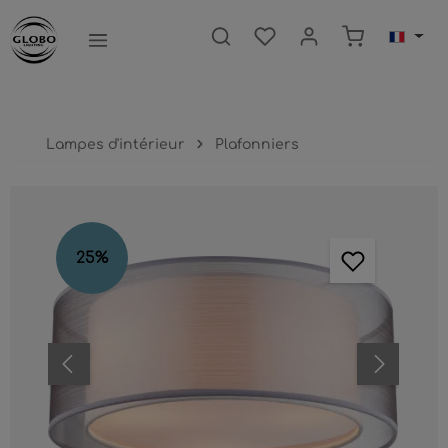
ntenu principal
Le panier c
Lampes d'intérieur
Plafonniers
Ignorer la galerie d'images
25
%