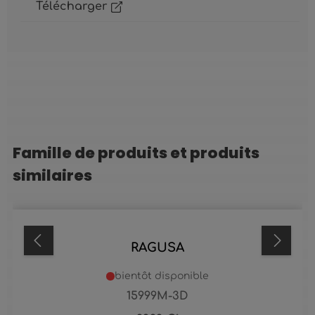
Télécharger
Famille de produits et produits
Ignorer la galerie de produits
similaires
RAGUSA
bientôt disponible
15999M-3D