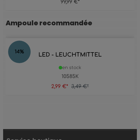
99,99 €*
Ampoule recommandée
Ignorer la galerie de produits
14
%
LED - LEUCHTMITTEL
en stock
10585K
2,99 €*
3,49 €*