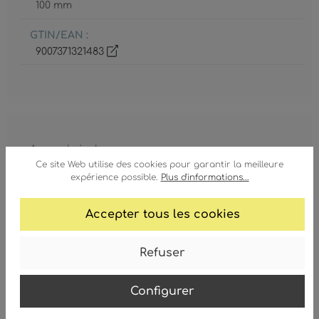
100 mm
GTIN/EAN :
9007371321483
Ampoule inclue
Non
Ce site Web utilise des cookies pour garantir la meilleure
expérience possible.
Plus d'informations...
Classe de protection
2
Accepter tous les cookies
Consommation électrique
Refuser
max. 40 Watt
Culot
Configurer
3 x E14