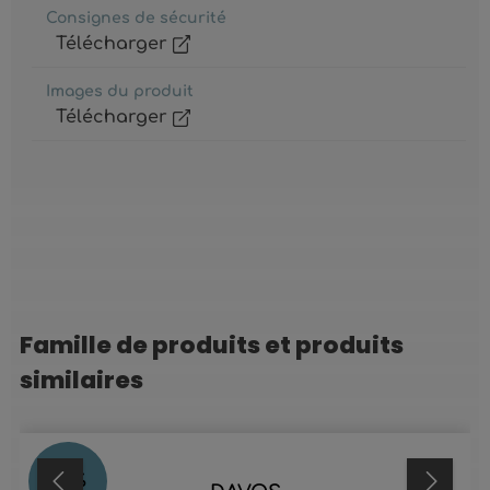
Consignes de sécurité
Télécharger
Images du produit
Télécharger
Famille de produits et produits
Ignorer la galerie de produits
similaires
24
%