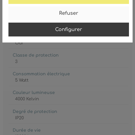
Refuser
Ampoule
LED
Configurer
Ampoule inclue
Oui
Classe de protection
3
Consommation électrique
5 Watt
Couleur lumineuse
4000 Kelvin
Degré de protection
IP20
Durée de vie