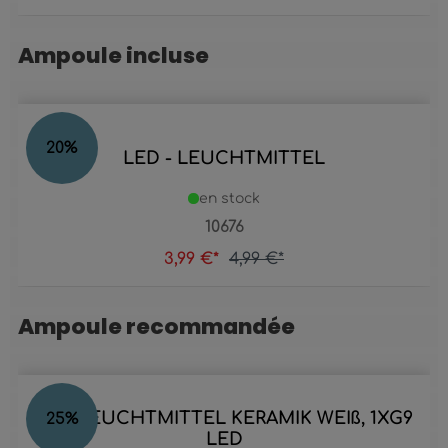
Ampoule incluse
Ignorer la galerie de produits
20
%
LED - LEUCHTMITTEL
en stock
10676
3,99 €*
4,99 €*
Ampoule recommandée
Ignorer la galerie de produits
LED LEUCHTMITTEL KERAMIK WEIß, 1XG9
25
%
LED