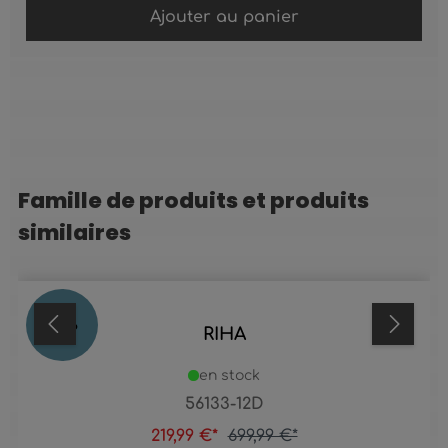
Ajouter au panier
Famille de produits et produits
Ignorer la galerie de produits
similaires
69
%
RIHA
en stock
56133-12D
219,99 €*
699,99 €*