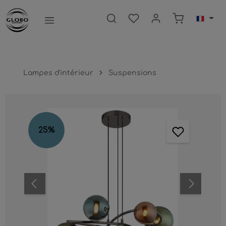
ntenu principal
Le panier c
Lampes d'intérieur
Suspensions
Ignorer la galerie d'images
25
%