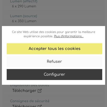
Lumen (effectif)
6 x 290 Lumen
Lumen (source)
6 x 350 Lumen
Tension
Ce site Web utilise des cookies pour garantir la meilleure
230 Volt
expérience possible.
Plus d'informations...
Accepter tous les cookies
Refuser
Mode d'emploi
Configurer
Télécharger
Disposition des boîtes
Télécharger
Consignes de sécurité
Télécharger