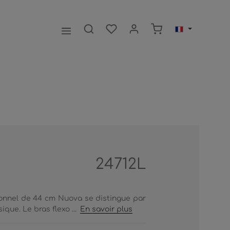
Le panier contient 0
24712L
tionnel de 44 cm Nuova se distingue par
que. Le bras flexo ...
En savoir plus