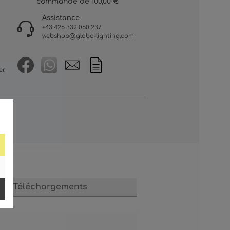
commande de 100,00 €
Assistance
+43 425 332 050 237
webshop@globo-lighting.com
r,
Téléchargements