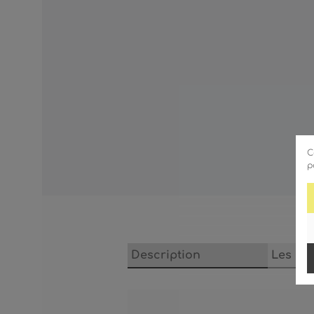
C
p
Description
Les ca