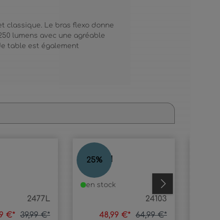
t classique. Le bras flexo donne
e 250 lumens avec une agréable
de table est également
PEGASI
PATT
25
%
25
%
en stock
en s
2477L
24103
99 €*
39,99 €*
48,99 €*
64,99 €*