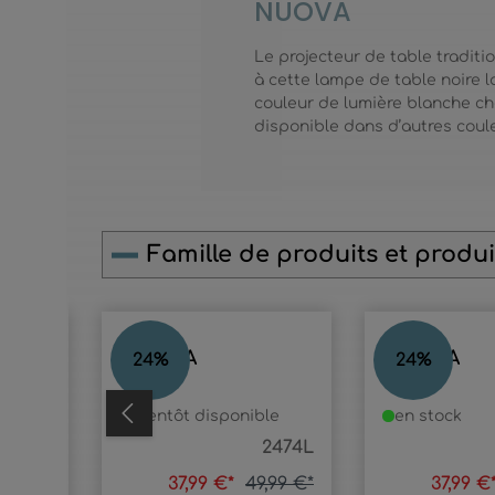
NUOVA
Le projecteur de table tradit
à cette lampe de table noire l
couleur de lumière blanche c
disponible dans d’autres coul
Famille de produits et produit
Ignorer la galerie de produits
NUOVA
NUOVA
24
%
24
%
bientôt disponible
en stock
24103K
2474L
,99 €*
37,99 €*
49,99 €*
37,99 €