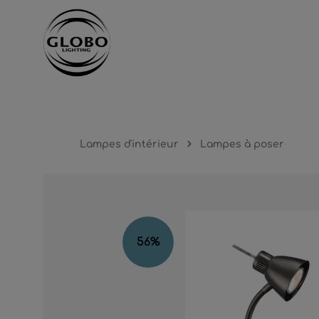
cipal
Passer à la navigation principale
Lampes d'intérieur
Lampes à poser
Ignorer la galerie d'images
56
%