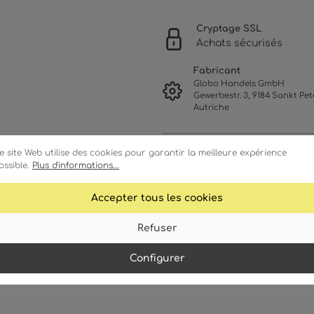
Cryptage SSL
Achats sécurisés
Fabricant
Globo Handels GmbH
Gewerbestr. 3, 9184 Sankt Pete
Autriche
e site Web utilise des cookies pour garantir la meilleure expérience
ossible.
Plus d'informations...
Accepter tous les cookies
Refuser
ractéristiques
Détails techniques
Configurer