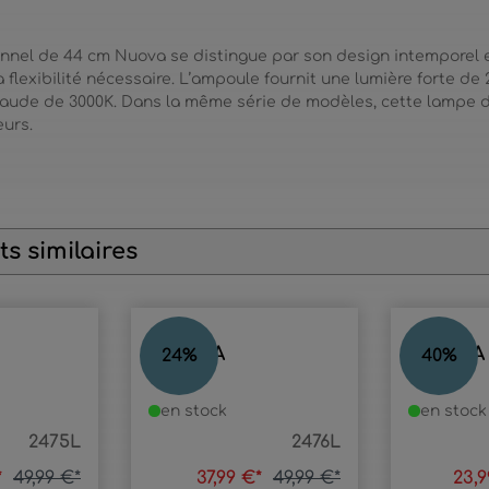
ionnel de 44 cm Nuova se distingue par son design intemporel e
a flexibilité nécessaire. L’ampoule fournit une lumière forte d
haude de 3000K. Dans la même série de modèles, cette lampe 
eurs.
s similaires
NUOVA
NUOVA
24
%
40
%
en stock
en stock
2475L
2476L
*
49,99 €*
37,99 €*
49,99 €*
23,