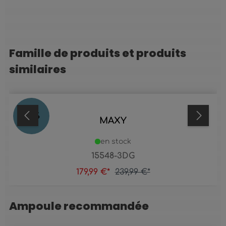
Famille de produits et produits
Ignorer la galerie de produits
similaires
25
%
MAXY
en stock
15548-3DG
179,99 €*
239,99 €*
Ampoule recommandée
Ignorer la galerie de produits