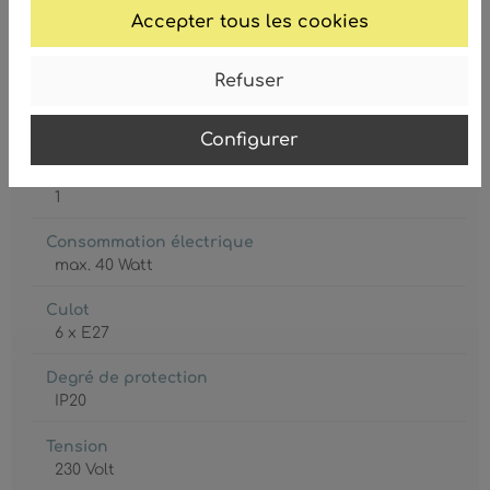
Accepter tous les cookies
Refuser
Ampoule inclue
Non
Configurer
Classe de protection
1
Consommation électrique
max. 40 Watt
Culot
6 x E27
Degré de protection
IP20
Tension
230 Volt