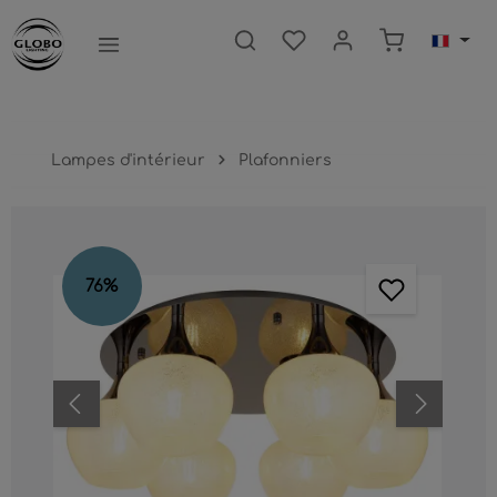
ntenu principal
Le panier c
Lampes d'intérieur
Plafonniers
Ignorer la galerie d'images
76
%