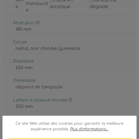
verr
, cristal en
, translucide
translucid
e
acrylique
dégradé
e
Abat-jour Ø
180 mm
Corps
métal
, noir chromé/gunmetal
Diamètre
650 mm
Dimmable
dépend de l'ampoule
Lampe à plaque murale Ø
550 mm
GTIN/EAN :
Ce site Web utilise des cookies pour garantir la meilleure
9007371450183
expérience possible.
Plus d'informations...