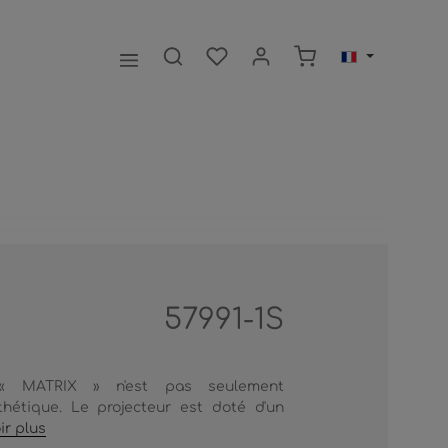
Le panier contient 0
57991-1S
 « MATRIX » n'est pas seulement
thétique. Le projecteur est doté d'un
ir plus