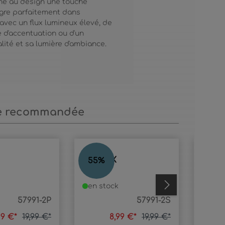
nne au design une touche
ègre parfaitement dans
avec un flux lumineux élevé, de
ge d'accentuation ou d'un
lité et sa lumière d'ambiance.
e recommandée
MATRIX
MATR
55
%
24
%
en stock
en s
57991-2P
57991-2S
99 €*
19,99 €*
8,99 €*
19,99 €*