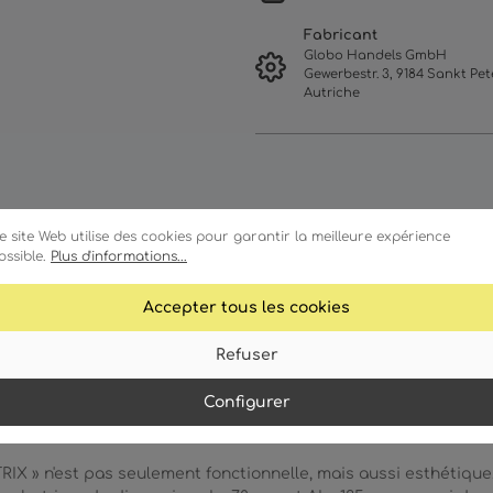
Fabricant
Globo Handels GmbH
Gewerbestr. 3, 9184 Sankt Pete
Autriche
e site Web utilise des cookies pour garantir la meilleure expérience
ossible.
Plus d'informations...
Accepter tous les cookies
ractéristiques
Détails techniques
Refuser
Configurer
IX » n'est pas seulement fonctionnelle, mais aussi esthétique.