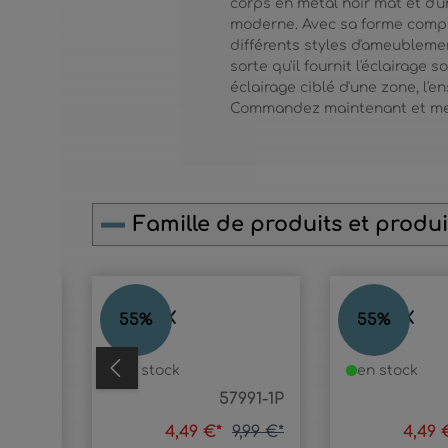
corps en métal noir mat et d'
moderne. Avec sa forme compac
différents styles d'ameubleme
sorte qu'il fournit l'éclairage
éclairage ciblé d'une zone, l'
Commandez maintenant et mett
Famille de produits et produit
Ignorer la galerie de produits
MATRIX
MATRIX
55
%
55
%
en stock
en stock
7991-4
57991-1P
9,99 €*
4,49 €*
9,99 €*
4,49 