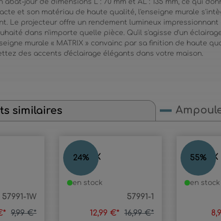
un abat-jour de dimensions L : 70 mm et AL : 135 mm, ce qui do
te et son matériau de haute qualité, l'enseigne murale s'int
nt. Le projecteur offre un rendement lumineux impressionnant 
 souhaité dans n'importe quelle pièce. Qu'il s'agisse d'un éclaira
enseigne murale « MATRIX » convainc par sa finition de haute qua
ez des accents d'éclairage élégants dans votre maison.
Ampoul
s similaires
MATRIX
MATRIX
24
%
55
%
en stock
en stock
57991-1W
57991-1
€*
9,99 €*
12,99 €*
16,99 €*
8,