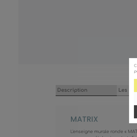
C
p
Description
Les ca
MATRIX
L'enseigne murale ronde « MATR