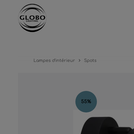
cipal
Passer à la navigation principale
Lampes d'intérieur
Spots
Ignorer la galerie d'images
55
%