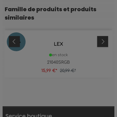
Famille de produits et produits
Ignorer la galerie de produits
similaires
24
%
LEX
en stock
21040SRGB
15,99 €*
20,99 €*
Service boutique