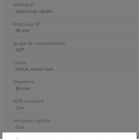
Abat-jour
plastique
, opale
Abat-jour Ø
88 mm
Angle de rayonnement
120°
Corps
métal
, nickel mat
Diamètre
88 mm
RGB couleurs
Oui
Variateur tactile
Oui