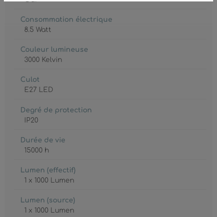
Consommation électrique
8.5 Watt
Couleur lumineuse
3000 Kelvin
Culot
E27 LED
Degré de protection
IP20
Durée de vie
15000 h
Lumen (effectif)
1 x 1000 Lumen
Lumen (source)
1 x 1000 Lumen