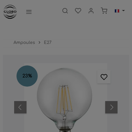
ntenu principal
Le panier c
Ampoules
E27
Ignorer la galerie d'images
23
%