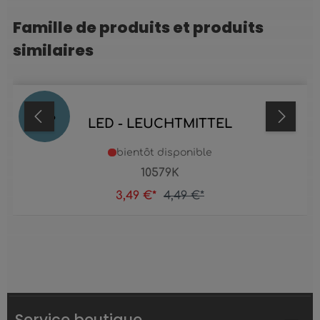
Famille de produits et produits
Ignorer la galerie de produits
similaires
22
%
LED - LEUCHTMITTEL
bientôt disponible
10579K
3,49 €*
4,49 €*
Service boutique