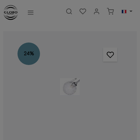
ntenu principal
Le panier c
Ignorer la galerie d'images
24
%