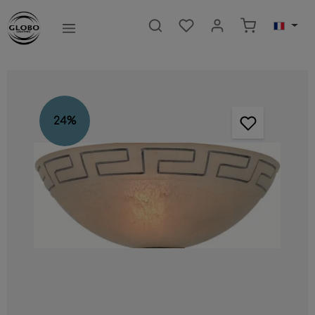
ntenu principal
Le panier c
Ignorer la galerie d'images
24
%