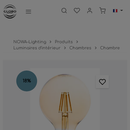
ntenu principal
Le panier c
NOWA-Lighting
Produits
Luminaires d'intérieur
Chambres
Chambre
Ignorer la galerie d'images
18
%