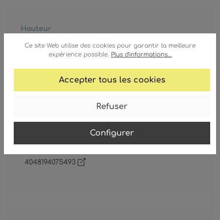
Hauteur
145 mm
Ce site Web utilise des cookies pour garantir la meilleure
expérience possible.
Plus d'informations...
Angle de rayonnement
360°
Accepter tous les cookies
Corps
verre
, ambre
, métal
Refuser
Diamètre
95 mm
Configurer
GTIN/EAN :
4048194075493