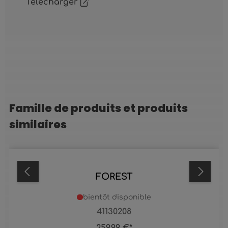
Télécharger
Famille de produits et produits
Ignorer la galerie de produits
similaires
FOREST
bientôt disponible
41130208