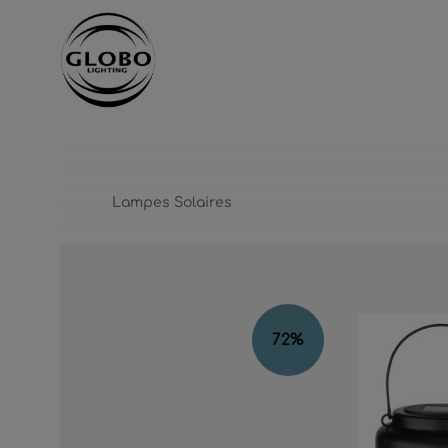
cipal
Passer à la navigation principale
Lampes Solaires
Ignorer la galerie d'images
72
%