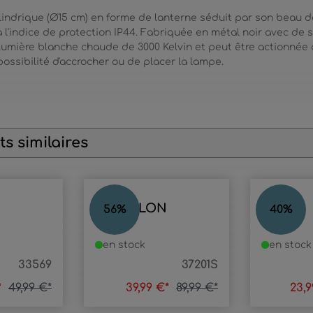
lindrique (Ø15 cm) en forme de lanterne séduit par son beau d
 à l'indice de protection IP44. Fabriquée en métal noir avec d
lumière blanche chaude de 3000 Kelvin et peut être actionnée
ossibilité d'accrocher ou de placer la lampe.
s similaires
MODULON
POTIS
56
%
40
%
en stock
en stock
33569
37201S
*
49,99 €*
39,99 €*
89,99 €*
23,