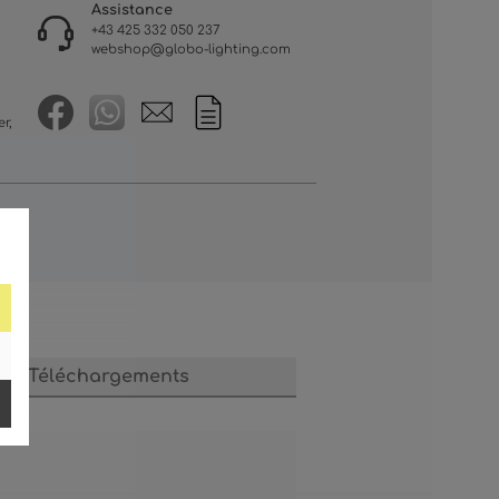
Assistance
+43 425 332 050 237
webshop@globo-lighting.com
r,
Téléchargements