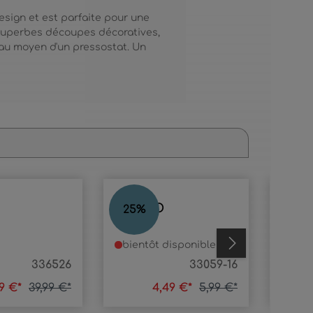
esign et est parfaite pour une
e superbes découpes décoratives,
 au moyen d'un pressostat. Un
LAVINO
LOU
25
%
23
%
bientôt disponible
en s
336526
33059-16
99 €*
39,99 €*
4,49 €*
5,99 €*