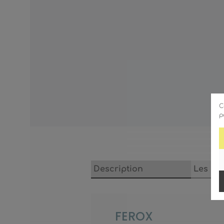
C
p
Description
Les ca
FEROX