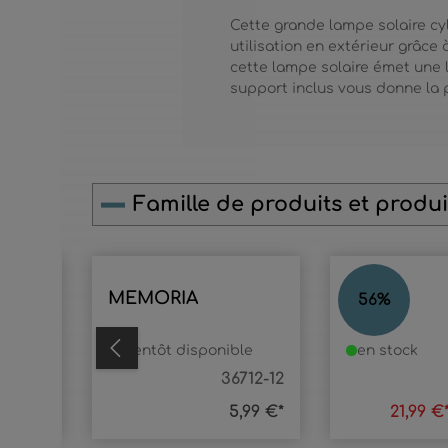
Cette grande lampe solaire cy
utilisation en extérieur grâce
cette lampe solaire émet une 
support inclus vous donne la p
Famille de produits et produit
Ignorer la galerie de produits
MEMORIA
CHISU
56
%
ble
bientôt disponible
en stock
36094
36712-12
7,99 €*
5,99 €*
21,99 €