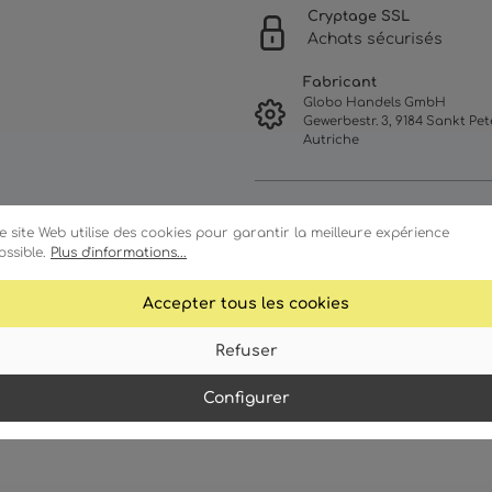
Cryptage SSL
Achats sécurisés
Fabricant
Globo Handels GmbH
Gewerbestr. 3, 9184 Sankt Pete
Autriche
e site Web utilise des cookies pour garantir la meilleure expérience
ossible.
Plus d'informations...
Accepter tous les cookies
Refuser
ractéristiques
Détails techniques
Configurer