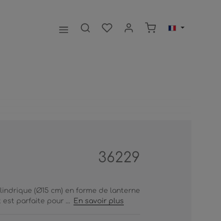
Le panier contient 0
36229
lindrique (Ø15 cm) en forme de lanterne
est parfaite pour ...
En savoir plus