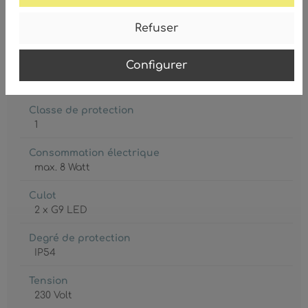
Refuser
Configurer
Ampoule inclue
Non
Classe de protection
1
Consommation électrique
max. 8 Watt
Culot
2 x G9 LED
Degré de protection
IP54
Tension
230 Volt