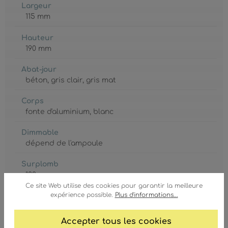
Largeur
115 mm
Hauteur
190 mm
Abat-jour
béton
, gris clair
, gris mat
Corps
fonte d'aluminium
, blanc
Dimmable
dépend de l'ampoule
Surplomb
100 mm
Ce site Web utilise des cookies pour garantir la meilleure
expérience possible.
Plus d'informations...
GTIN/EAN :
9007371586912
Accepter tous les cookies