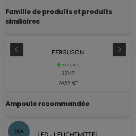
Famille de produits et produits
Ignorer la galerie de produits
similaires
FERGUSON
en stock
32147
74,99 €*
Ampoule recommandée
Ignorer la galerie de produits
20
%
LED - LEUCHTMITTEL