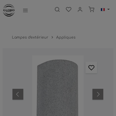
ntenu principal
Le panier c
Lampes d'extérieur
Appliques
Ignorer la galerie d'images