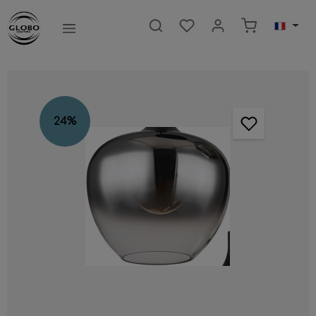
ntenu principal
Le panier c
Ignorer la galerie d'images
24
%