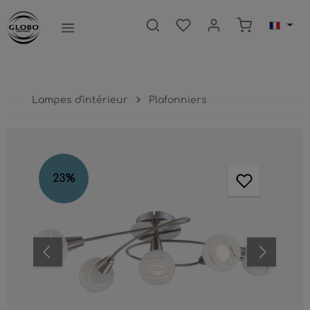
ntenu principal
Le panier c
Lampes d'intérieur
Plafonniers
Ignorer la galerie d'images
23
%