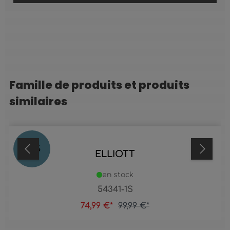
Famille de produits et produits
Ignorer la galerie de produits
similaires
25
%
ELLIOTT
en stock
54341-1S
74,99 €*
99,99 €*