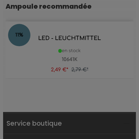
Ampoule recommandée
Ignorer la galerie de produits
11
%
LED - LEUCHTMITTEL
en stock
10641K
2,49 €*
2,79 €*
Service boutique