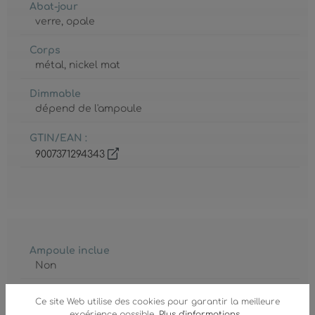
Abat-jour
verre
, opale
Corps
métal
, nickel mat
Dimmable
dépend de l'ampoule
GTIN/EAN :
9007371294343
Ampoule inclue
Non
Classe de protection
Ce site Web utilise des cookies pour garantir la meilleure
1
expérience possible.
Plus d'informations...