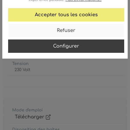
Consommation électrique
Accepter tous les cookies
max. 40 Watt
Culot
Refuser
5 x E14
Configurer
Degré de protection
IP20
Tension
230 Volt
Mode d'emploi
Télécharger
Disposition des boîtes