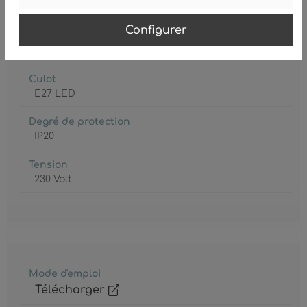
1
Configurer
Consommation électrique
max. 15 Watt
Culot
E27 LED
Degré de protection
IP20
Tension
230 Volt
Mode d'emploi
Télécharger