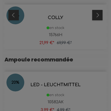
69
%
COLLY
en stock
15766H
21,99 €*
69,99 €*
Ampoule recommandée
Ignorer la galerie de produits
20
%
LED - LEUCHTMITTEL
en stock
10582AK
3,99 €*
4,99 €*