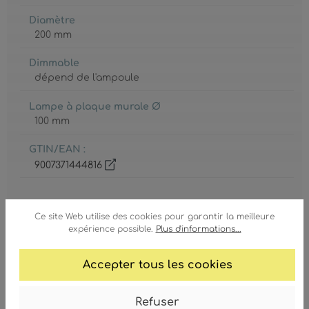
Diamètre
200 mm
Dimmable
dépend de l'ampoule
Lampe à plaque murale Ø
100 mm
GTIN/EAN :
9007371444816
Ce site Web utilise des cookies pour garantir la meilleure
expérience possible.
Plus d'informations...
Ampoule inclue
Accepter tous les cookies
Non
Refuser
Classe de protection