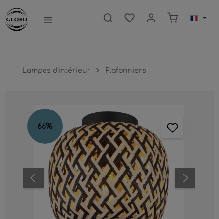
ntenu principal
Le panier c
Lampes d'intérieur
Plafonniers
Ignorer la galerie d'images
66
%