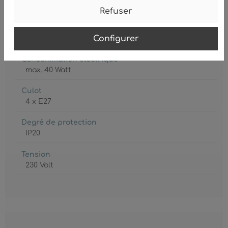
Non
Refuser
Classe de protection
Configurer
2
Consommation électrique
max. 40 Watt
Culot
4 x E27
Degré de protection
IP20
Tension
230 Volt