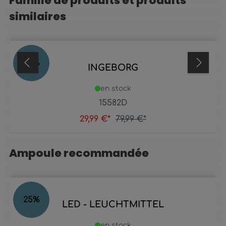
Famille de produits et produits
similaires
63
%
INGEBORG
en stock
15582D
29,99 €*
79,99 €*
Ampoule recommandée
Ignorer la galerie de produits
25
%
LED - LEUCHTMITTEL
en stock