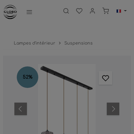
ntenu principal
Le panier c
Lampes d'intérieur
Suspensions
Ignorer la galerie d'images
52
%