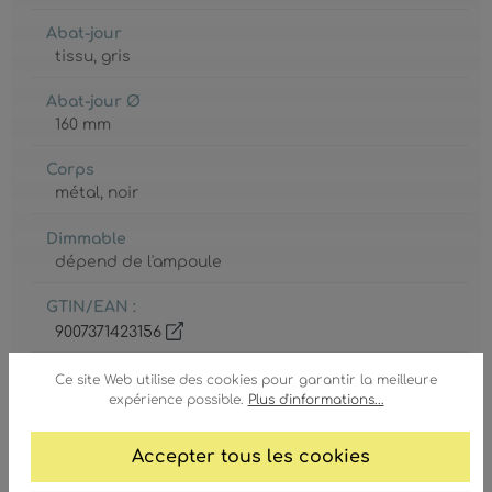
Abat-jour
tissu
, gris
Abat-jour Ø
160 mm
Corps
métal
, noir
Dimmable
dépend de l'ampoule
GTIN/EAN :
9007371423156
Ce site Web utilise des cookies pour garantir la meilleure
expérience possible.
Plus d'informations...
Accepter tous les cookies
Ampoule inclue