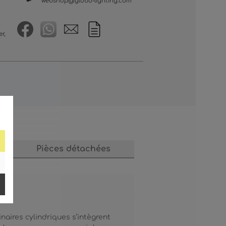
webshop@globo-lighting.com
r,
nts
Pièces détachées
naires cylindriques s’intègrent