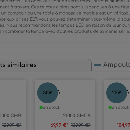
modernes. Les abat-jour sont en verre foncé, si vous allumez l
ment à travers. Ces teintes claires sont suspendues à une tige
 un comptoir ou une table à manger, ce modèle est un véritab
ce aux prises E27, vous pouvez déterminer vous-même la sourc
uses. Nous recommandons les lampes LED en raison de leur dura
ien combiner la lampe avec d’autres produits de la même série
Ampoul
s similaires
ANNIKA
ANNIKA
50
%
25
%
en stock
en stock
1000-3HB
21000-3HCA
*
129,99 €*
69,99 €*
139,99 €*
104,9