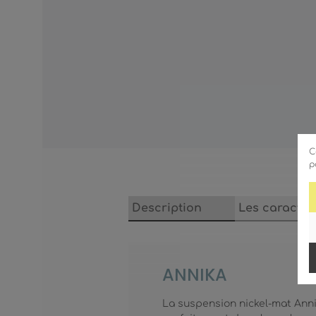
C
p
Description
Les caractér
ANNIKA
La suspension nickel-mat Annik