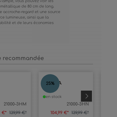
a lampe, vous pouvez voir les
 métallique de 80 cm de long.
le accroche-regard et une source
e lumineuse, ainsi que la
bilité et de leurs économies
.
e recommandée
ANNIKA
ANN
25
%
23
%
en stock
en s
21000-3HM
21000-3HN
9 €*
139,99 €*
104,99 €*
139,99 €*
1