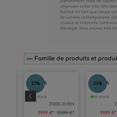
parfaitement dans les salons 
ampoules briller très délicate
Surtout en tant que lampe sur
de lumière contemporaine. Grâ
couleur et l’intensité lumine
d’énergie. Vous pouvez très b
Famille de produits et produit
Ignorer la galerie de produits
ANNIKA
ANNIKA
23
%
23
%
en stock
en stock
0-4HM
21000-3HBN
2
9,99 €*
99,99 €*
129,99 €*
99,99 €