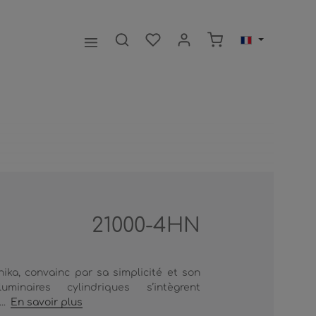
Le panier contient 0
21000-4HN
ika, convainc par sa simplicité et son
inaires cylindriques s’intègrent
..
En savoir plus