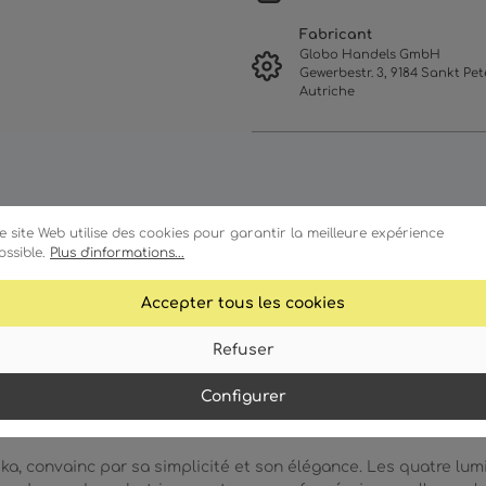
Fabricant
Globo Handels GmbH
Gewerbestr. 3, 9184 Sankt Pete
Autriche
e site Web utilise des cookies pour garantir la meilleure expérience
ossible.
Plus d'informations...
Accepter tous les cookies
istiques
Détails techniques
Téléchargeme
Refuser
Configurer
a, convainc par sa simplicité et son élégance. Les quatre lumi