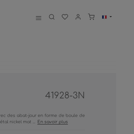
Le panier contient 0
41928-3N
avec des abat-jour en forme de boule de
tal nickel mat ...
En savoir plus