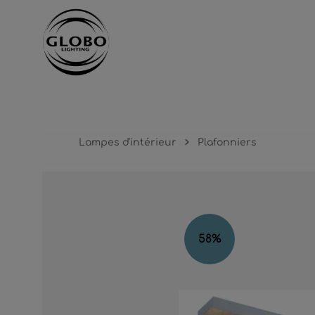
cipal
Passer à la navigation principale
Lampes d'intérieur
Plafonniers
Ignorer la galerie d'images
58
%