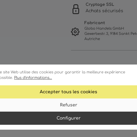
Cryptage SSL
Achats sécurisés
Fabricant
Globo Handels GmbH
Gewerbestr. 3, 9184 Sankt Pete
Autriche
e site Web utilise des cookies pour garantir la meilleure expérience
ossible.
Plus d'informations...
Accepter tous les cookies
ractéristiques
Détails techniques
Refuser
Configurer