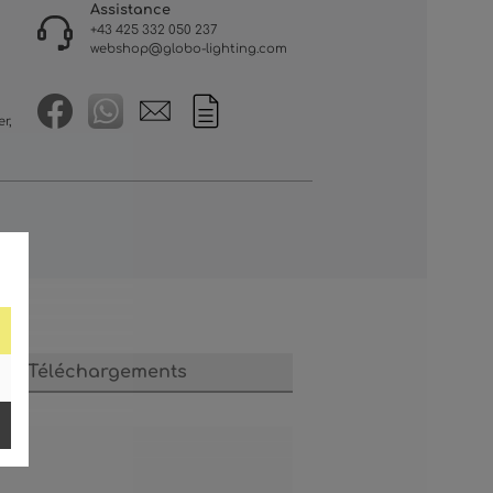
Assistance
+43 425 332 050 237
webshop@globo-lighting.com
r,
Téléchargements