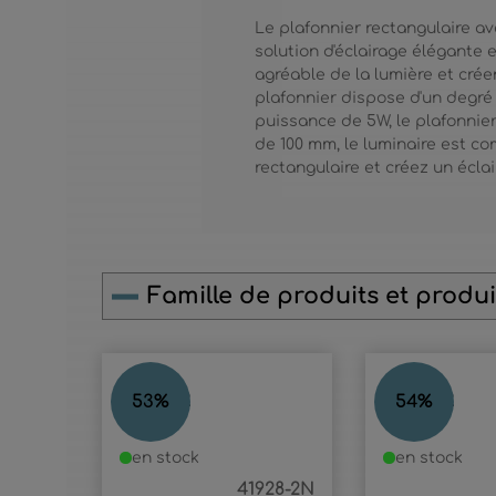
Le plafonnier rectangulaire av
solution d'éclairage élégante 
agréable de la lumière et cré
plafonnier dispose d'un degré
puissance de 5W, le plafonnie
de 100 mm, le luminaire est co
rectangulaire et créez un écla
Famille de produits et produit
Ignorer la galerie de produits
ANDER
ANDER
53
%
54
%
en stock
en stock
41928-2N