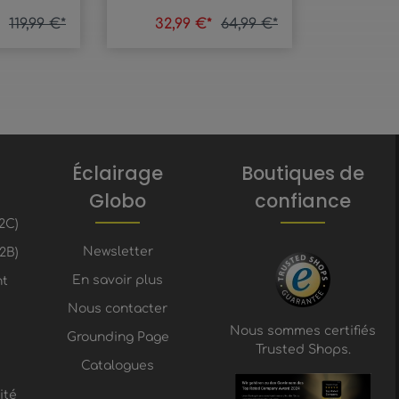
*
119,99 €*
32,99 €*
64,99 €*
Éclairage
Boutiques de
Globo
confiance
2C)
Newsletter
2B)
En savoir plus
nt
Nous contacter
Nous sommes certifiés
Grounding Page
Trusted Shops.
Catalogues
ité