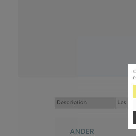
C
p
Description
Les ca
ANDER