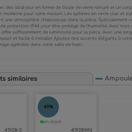
ec des abat-jour en forme de boule de verre rainuré et un cor
et moderne pour votre maison. Les sphères en verre clair et sa
ent une atmosphère chaleureuse dans la pièce. Spécialement co
 de protection IP44 pour être protégé de l'humidité. Avec troi
r offre suffisamment de luminosité pour la pièce. Avec une lo
mpact et facile à installer. Ajoutez des accents élégants à vot
irage agréable dans votre salle de bain.
Ampoul
s similaires
ANDER
49
%
en stock
41928-3
41928WN