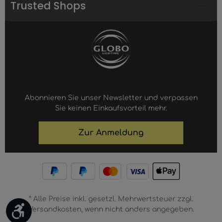
Trusted Shops
Abonnieren Sie unser Newsletter und verpassen
Sie keinen Einkaufsvorteil mehr.
Zur Anmeldung
* Alle Preise inkl. gesetzl. Mehrwertsteuer zzgl.
Werkzeugleiste anzeigen
Versandkosten, wenn nicht anders angegeben.