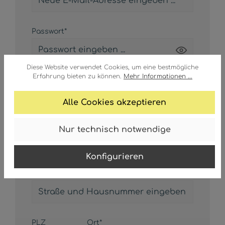
Passwort*
Das Passwort muss mindestens 8 Zeichen
Diese Website verwendet Cookies, um eine bestmögliche
Erfahrung bieten zu können.
Mehr Informationen ...
lang sein.
Alle Cookies akzeptieren
Nur technisch notwendige
Ihre Adresse
Konfigurieren
Straße und Hausnummer*
PLZ
Ort*